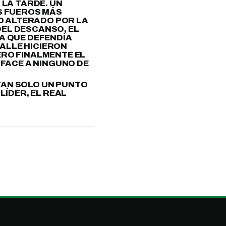
 LA TARDE. UN
S FUEROS MÁS
IO ALTERADO POR LA
DEL DESCANSO, EL
A QUE DEFENDÍA
CALLE HICIERON
ERO FINALMENTE EL
SFACE A NINGUNO DE
 TAN SOLO UN PUNTO
LÍDER, EL REAL