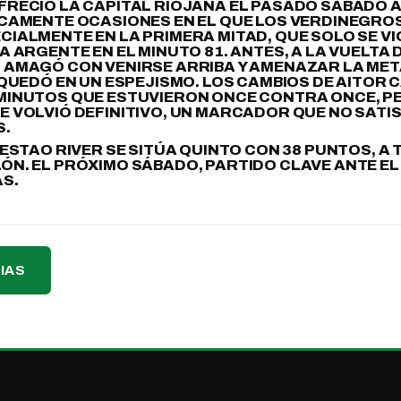
RECIÓ LA CAPITAL RIOJANA EL PASADO SÁBADO A
ICAMENTE OCASIONES EN EL QUE LOS VERDINEGRO
IALMENTE EN LA PRIMERA MITAD, QUE SOLO SE V
A ARGENTE EN EL MINUTO 81. ANTES, A LA VUELTA 
 AMAGÓ CON VENIRSE ARRIBA Y AMENAZAR LA MET
 QUEDÓ EN UN ESPEJISMO. LOS CAMBIOS DE AITOR 
MINUTOS QUE ESTUVIERON ONCE CONTRA ONCE, P
 VOLVIÓ DEFINITIVO, UN MARCADOR QUE NO SATI
S.
SESTAO RIVER SE SITÚA QUINTO CON 38 PUNTOS, A
N. EL PRÓXIMO SÁBADO, PARTIDO CLAVE ANTE EL 
AS.
IAS