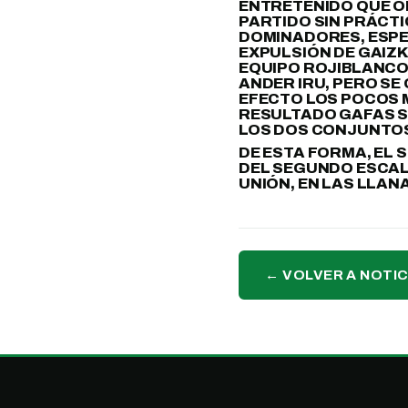
ENTRETENIDO QUE OF
PARTIDO SIN PRÁCT
DOMINADORES, ESPEC
EXPULSIÓN DE GAIZK
EQUIPO ROJIBLANCO
ANDER IRU, PERO SE
EFECTO LOS POCOS 
RESULTADO GAFAS SE
LOS DOS CONJUNTO
DE ESTA FORMA, EL 
DEL SEGUNDO ESCALÓ
UNIÓN, EN LAS LLAN
← VOLVER A NOTIC