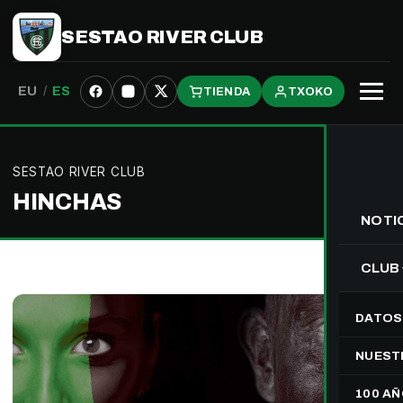
SESTAO RIVER CLUB
EU
/
ES
TIENDA
TXOKO
Abrir
menú
SESTAO RIVER CLUB
HINCHAS
NOTI
CLUB
DATOS
NUEST
100 A