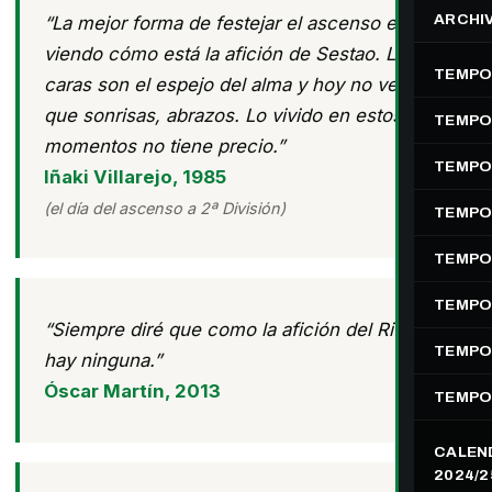
ARCHI
“La mejor forma de festejar el ascenso es
viendo cómo está la afición de Sestao. Las
TEMPO
caras son el espejo del alma y hoy no veo más
que sonrisas, abrazos. Lo vivido en estos
TEMPO
momentos no tiene precio.”
TEMPO
Iñaki Villarejo, 1985
(el día del ascenso a 2ª División)
TEMPO
TEMPO
TEMPO
“Siempre diré que como la afición del River no
TEMPO
hay ninguna.”
Óscar Martín, 2013
TEMPO
CALEN
2024/2