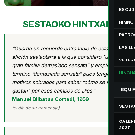
ESCUD
SESTAOKO HINTXAK
HIMNO
PATRO
LAS L
“Guardo un recuerdo entrañable de esta
afición sestaotarra a la que considero “una
VETER
gran familia demasiado sensata” y empleo el
HINCH
término “demasiado sensata” pues tengo
motivos sobrados para saber “cómo se las
EQUI
gastan” por esos campos de Dios.”
Manuel Bilbatua Cortadi, 1959
SESTA
(el día de su homenaje)
CALEND
2027