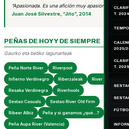
“Apasionada. Es una afición muy apasionada.”
CLASIF
Juan José Silvestre, “Jito”, 2014
T. 202
TEMPO
PEÑAS DE HOY Y DE SIEMPRE
CALEN
2025/2
Gaurko eta betiko lagunarteak
CLASIF
T. 202
Peña Norte River
Riverpool
Infierno Verdinegro
Riberzaleak
River Piratak
SESTA
Resaka Verdinegra
Riverhools
SESTAO
Sestao Casuals
Sestao River Old Firm
FÚTBO
Ribeer Albiz
Peña y si ganamos ¿qué…?
Peña Aupa River (Valencia)
INFOR