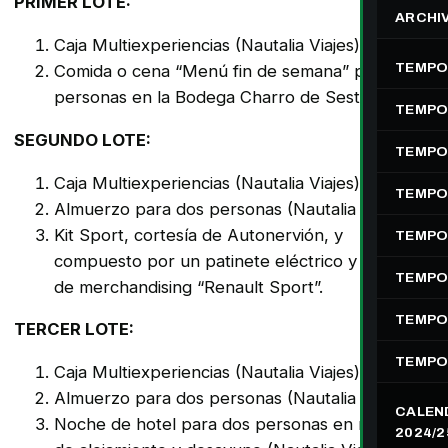
PRIMER LOTE:
ARCHI
Caja Multiexperiencias (Nautalia Viajes).
TEMPO
Comida o cena “Menú fin de semana” para dos
personas en la Bodega Charro de Sestao.
TEMPO
SEGUNDO LOTE:
TEMPO
Caja Multiexperiencias (Nautalia Viajes).
TEMPO
Almuerzo para dos personas (Nautalia Viajes).
Kit Sport, cortesía de Autonervión, y
TEMPO
compuesto por un patinete eléctrico y un pack
TEMPO
de merchandising “Renault Sport”.
TEMPO
TERCER LOTE:
TEMPO
Caja Multiexperiencias (Nautalia Viajes).
Almuerzo para dos personas (Nautalia Viajes).
CALEN
Noche de hotel para dos personas en régimen
2024/2