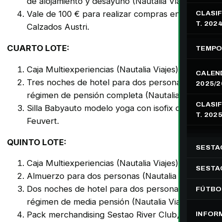
de alojamiento y desayuno (Nautalia Viajes).
Vale de 100 € para realizar compras en
CLASIF
T. 202
Calzados Austri.
CUARTO LOTE:
TEMPO
Caja Multiexperiencias (Nautalia Viajes)
CALEN
Tres noches de hotel para dos personas en
2025/2
régimen de pensión completa (Nautalia Viajes).
CLASIF
Silla Babyauto modelo yoga con isofix cortesía
T. 202
Feuvert.
QUINTO LOTE:
SESTA
Caja Multiexperiencias (Nautalia Viajes).
SESTAO
Almuerzo para dos personas (Nautalia Viajes).
Dos noches de hotel para dos personas en
FÚTBO
régimen de media pensión (Nautalia Viajes).
Pack merchandising Sestao River Club,
INFOR