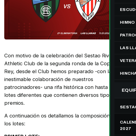
ESCUD
HIMNO
PATRO
LAS L
Con motivo de la celebración del Sestao River Club –
VETER
Athletic Club de la segunda ronda de la Copa del
Rey, desde el Club hemos preparado -con la
HINCH
inestimable colaboración de nuestros
patrocinadores- una rifa histórica con hasta cinco
EQUI
lotes diferentes que contienen diversos tipos de
premios.
SESTA
A continuación os detallamos la composición todos
CALEND
los lotes:
2027