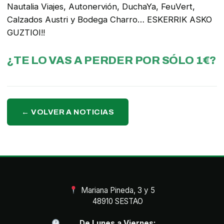
Nautalia Viajes, Autonervión, DuchaYa, FeuVert,
Calzados Austri y Bodega Charro… ESKERRIK ASKO
GUZTIOI!!
¿TE LO VAS A PERDER POR SÓLO 1€?
← VOLVER A NOTICIAS
Mariana Pineda, 3 y 5
48910 SESTAO
De Lunes a Viernes: