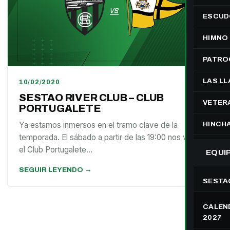
ESCUD
HIMNO
PATRO
LAS L
10/02/2020
SESTAO RIVER CLUB – CLUB
VETER
PORTUGALETE
Ya estamos inmersos en el tramo clave de la
HINCH
temporada. El sábado a partir de las 19:00 nos visitará
el Club Portugalete…
EQUI
SEGUIR LEYENDO →
SESTA
CALEND
2027