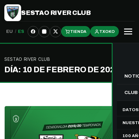
SESTAO RIVER CLUB
EU
/
ES
TIENDA
TXOKO
Abrir
menú
SESTAO RIVER CLUB
DÍA:
10 DE FEBRERO DE 2020
NOTI
CLUB
DATOS
NUEST
100 A