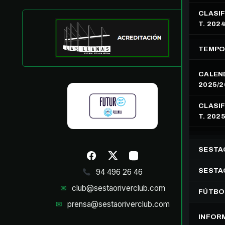
CLASIF
T. 202
TEMPO
CALEN
2025/2
CLASIF
T. 202
SESTA
SESTAO
94 496 26 46
✉
club@sestaoriverclub.com
FÚTBO
✉
prensa@sestaoriverclub.com
INFOR