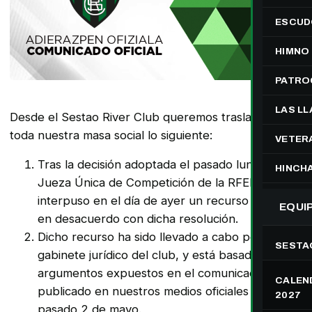
ESCUD
HIMNO
PATRO
LAS L
Desde el Sestao River Club queremos trasladar a
toda nuestra masa social lo siguiente:
VETER
Tras la decisión adoptada el pasado lunes por la
HINCH
Jueza Única de Competición de la RFEF, el SRC
interpuso en el día de ayer un recurso al estar
EQUI
en desacuerdo con dicha resolución.
Dicho recurso ha sido llevado a cabo por el
SESTA
gabinete jurídico del club, y está basado en los
argumentos expuestos en el comunicado
CALEND
publicado en nuestros medios oficiales el
2027
pasado 2 de mayo.