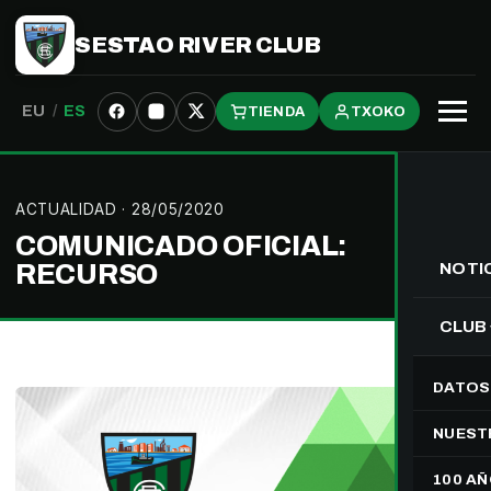
SESTAO RIVER CLUB
EU
/
ES
TIENDA
TXOKO
Abrir
menú
ACTUALIDAD
· 28/05/2020
COMUNICADO OFICIAL:
RECURSO
NOTI
CLUB
DATOS
NUEST
100 A