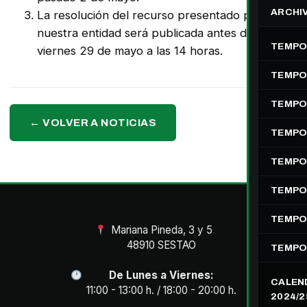
ARCHI
La resolución del recurso presentado por
nuestra entidad será publicada antes del
TEMPO
viernes 29 de mayo a las 14 horas.
TEMPO
TEMPO
← VOLVER A NOTICIAS
TEMPO
TEMPO
TEMPO
TEMPO
Mariana Pineda, 3 y 5
48910 SESTAO
TEMPO
De Lunes a Viernes:
CALEN
11:00 - 13:00 h. / 18:00 - 20:00 h.
2024/2