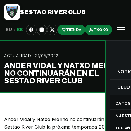
SESTAO RIVER CLUB
EU
/
ES
TIENDA
TXOKO
Abrir
menú
ACTUALIDAD
· 31/05/2022
ANDER VIDAL Y NATXO MERINO
NO CONTINUARÁN EN EL
NOTI
SESTAO RIVER CLUB
CLUB
DATOS
NUEST
Ander Vidal y Natxo Merino no continuarán en el
Sestao River Club la próxima temporada 2022/23.
100 A