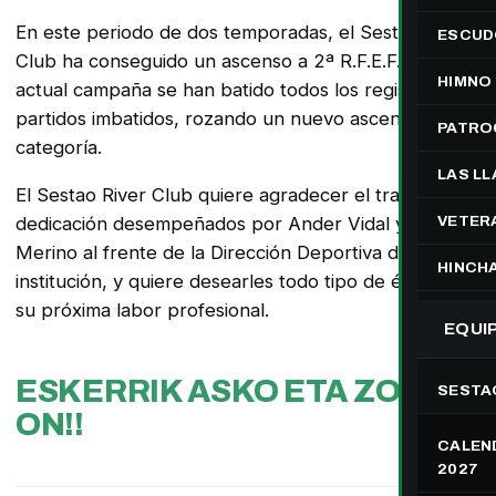
En este periodo de dos temporadas, el Sestao River
ESCUD
Club ha conseguido un ascenso a 2ª R.F.E.F. En la
HIMNO
actual campaña se han batido todos los registros: 19
partidos imbatidos, rozando un nuevo ascenso de
PATRO
categoría.
LAS L
El Sestao River Club quiere agradecer el trabajo y
dedicación desempeñados por Ander Vidal y Natxo
VETER
Merino al frente de la Dirección Deportiva de esta
HINCH
institución, y quiere desearles todo tipo de éxitos en
su próxima labor profesional.
EQUI
ESKERRIK ASKO ETA ZORTE
SESTA
ON!!
CALEND
2027