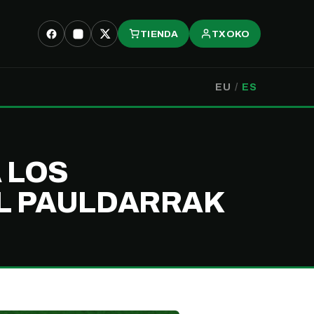
TIENDA
TXOKO
EU
/
ES
 LOS
L PAULDARRAK