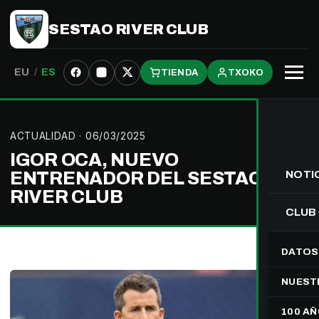
SESTAO RIVER CLUB
EU
/
ES
TIENDA
TXOKO
Abrir
menú
ACTUALIDAD
· 06/03/2025
IGOR OCA, NUEVO
ENTRENADOR DEL SESTAO
NOTI
RIVER CLUB
CLUB
DATOS
NUEST
100 A