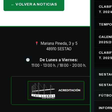
← VOLVER A NOTICIAS
CLASIF
T. 202
TEMPO
CALEN
2025/2
Mariana Pineda, 3 y 5
48910 SESTAO
CLASIF
T. 202
De Lunes a Viernes:
11:00 - 13:00 h. / 18:00 - 20:00 h.
SESTA
SESTAO
FÚTBO
INFOR