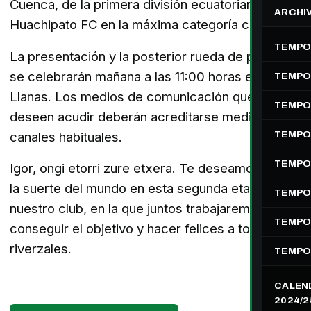
Cuenca, de la primera división ecuatoriana y al
ARCHI
Huachipato FC en la máxima categoría chilena.
TEMPO
La presentación y la
posterior
rueda de prensa
se celebrarán mañana a las 11:00 horas en Las
TEMPO
Llanas. Los medios de comunicación que
TEMPO
deseen acudir deberán acreditarse mediante los
canales habituales.
TEMPO
TEMPO
Igor, ongi etorri zure etxera. Te deseamos toda
la suerte del mundo en esta segunda etapa en
TEMPO
nuestro club, en la que juntos trabajaremos para
TEMPO
conseguir el objetivo y hacer felices a todos los
riverzales.
TEMPO
CALEN
2024/2