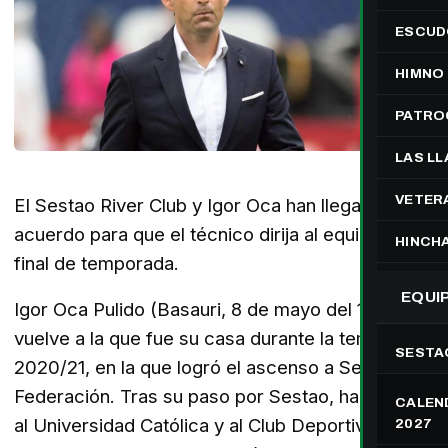
ESCUD
HIMNO
PATRO
LAS L
VETER
El Sestao River Club y Igor Oca han llegado a un
acuerdo para que el técnico dirija al equipo hasta
HINCH
final de temporada.
EQUI
Igor Oca Pulido (Basauri, 8 de mayo del 1981)
vuelve a la que fue su casa durante la temporada
SESTA
2020/21, en la que logró el ascenso a Segunda
Federación. Tras su paso por Sestao, ha dirigido
CALEND
al Universidad Católica y al Club Deportivo
2027