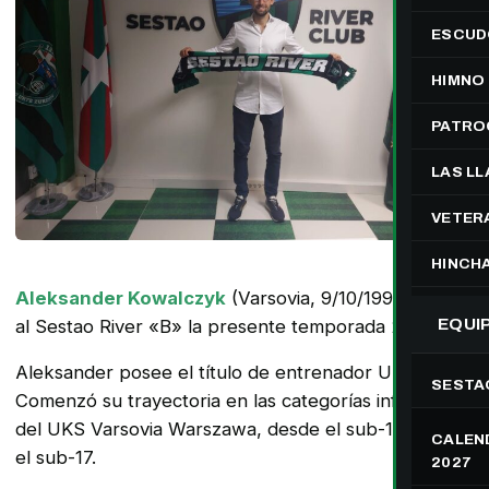
ESCUD
HIMNO
PATRO
LAS L
VETER
HINCH
Aleksander Kowalczyk
(Varsovia, 9/10/1994) dirigirá
al Sestao River «B» la presente temporada 2021/22.
EQUI
Aleksander posee el título de entrenador UEFA Pro.
SESTA
Comenzó su trayectoria en las categorías inferiores
del UKS Varsovia Warszawa, desde el sub-10 hasta
CALEND
el sub-17.
2027