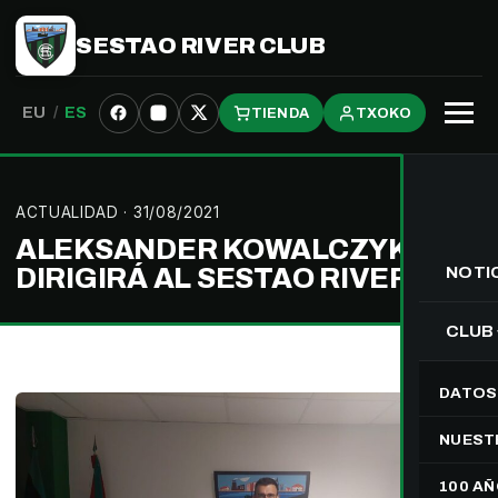
SESTAO RIVER CLUB
EU
/
ES
TIENDA
TXOKO
Abrir
menú
ACTUALIDAD
· 31/08/2021
ALEKSANDER KOWALCZYK
DIRIGIRÁ AL SESTAO RIVER «B»
NOTI
CLUB
DATOS
NUEST
100 A