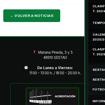
CLASIF
T. 202
← VOLVER A NOTICIAS
TEMPO
CALEN
2025/2
CLASIF
Mariana Pineda, 3 y 5
T. 202
48910 SESTAO
De Lunes a Viernes:
SESTA
11:00 - 13:00 h. / 18:00 - 20:00 h.
SESTAO
FÚTBO
INFOR