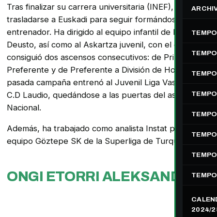
Tras finalizar su carrera universitaria (INEF), decidió
ARCHI
trasladarse a Euskadi para seguir formándose como
entrenador. Ha dirigido al equipo infantil de la S.D
TEMPO
Deusto, así como al Askartza juvenil, con el que
TEMPO
consiguió dos ascensos consecutivos: de Primera a
Preferente y de Preferente a División de Honor. La
TEMPO
pasada campaña entrenó al Juvenil Liga Vasca del
TEMPO
C.D Laudio, quedándose a las puertas del ascenso a
Nacional.
TEMPO
Además, ha trabajado como analista Instat para el
TEMPO
equipo Göztepe SK de la Superliga de Turquía.
TEMPO
ONGI ETORRI ALEKSANDER!
TEMPO
CALEN
2024/2