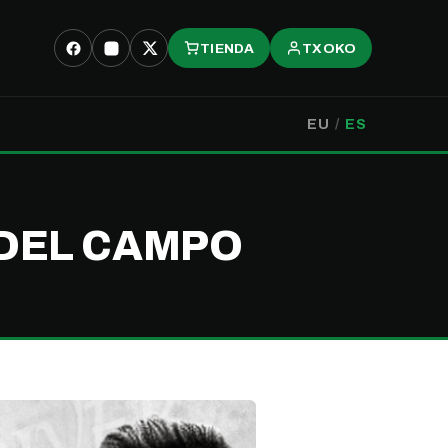
TIENDA
TXOKO
EU
/
ES
 DEL CAMPO