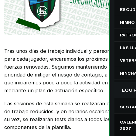
ESCUD
HIMNO
PATRO
LAS L
Tras unos días de trabajo individual y personalizado
para cada jugador, encaramos los próximos días con
VETER
fuerzas renovadas. Seguimos manteniendo nuestra
HINCH
prioridad de mitigar el riesgo de contagio, a la vez
que iniciaremos poco a poco la actividad en grupo,
mediante un plan de actuación específico.
EQUI
Las sesiones de esta semana se realizarán en grupos
SESTA
de trabajo reducidos, y en horarios escalonados. A
su vez, se realizarán tests diarios a todos los
CALEND
componentes de la plantilla.
2027