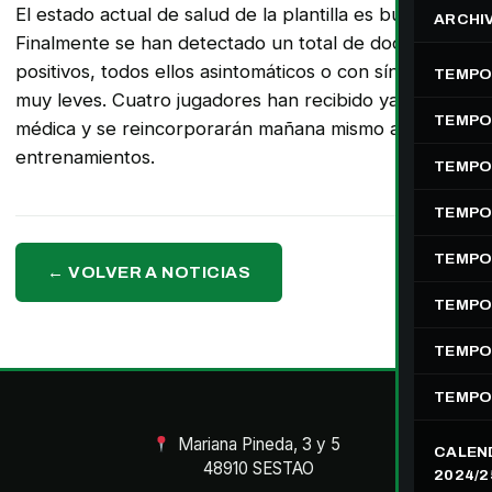
El estado actual de salud de la plantilla es bueno.
ARCHI
Finalmente se han detectado un total de doce
positivos, todos ellos asintomáticos o con síntomas
TEMPO
muy leves. Cuatro jugadores han recibido ya el alta
TEMPO
médica y se reincorporarán mañana mismo a los
entrenamientos.
TEMPO
TEMPO
TEMPO
← VOLVER A NOTICIAS
TEMPO
TEMPO
TEMPO
Mariana Pineda, 3 y 5
CALEN
48910 SESTAO
2024/2