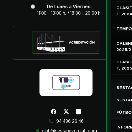
De Lunes a Viernes:
CLASIF
11:00 - 13:00 h. / 18:00 - 20:00 h.
T. 202
TEMPO
CALEN
2025/2
CLASIF
T. 202
SESTA
SESTAO
FÚTBO
94 496 26 46
INFOR
✉
club@sestaoriverclub.com