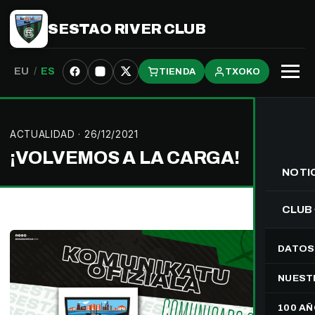
SESTAO RIVER CLUB
EU
/
ES
TIENDA
TXOKO
Abrir
menú
ACTUALIDAD
· 26/12/2021
¡VOLVEMOS A LA CARGA!
NOTI
CLUB
DATOS
NUEST
100 A