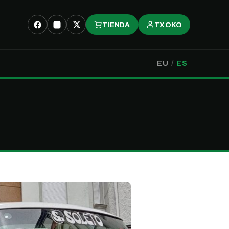
TIENDA
TXOKO
EU
/
ES