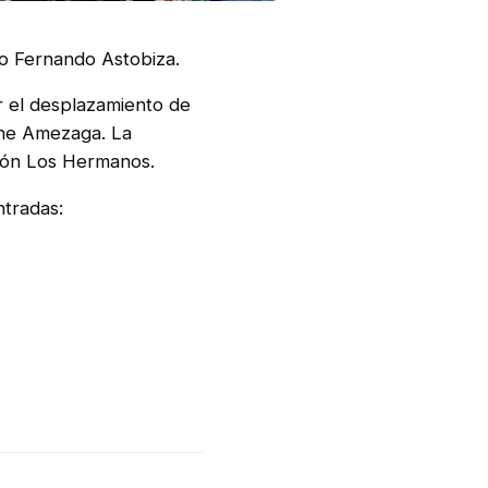
io Fernando Astobiza.
r el desplazamiento de
Cine Amezaga. La
ción Los Hermanos.
ntradas: